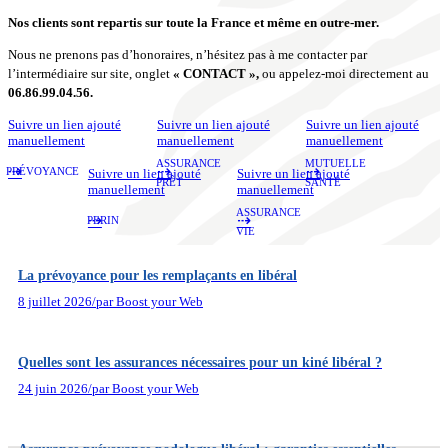
Nos clients sont repartis sur toute la France et même en outre-mer.
Nous ne prenons pas d’honoraires, n’hésitez pas à me contacter par
l’intermédiaire sur site, onglet
« CONTACT »,
ou appelez-moi directement au
06.86.99.04.56.
Suivre un lien ajouté
Suivre un lien ajouté
Suivre un lien ajouté
manuellement
manuellement
manuellement
ASSURANCE
MUTUELLE
⇢
⇢
⇢
Suivre un lien ajouté
Suivre un lien ajouté
PRÉVOYANCE
PRÊT
SANTÉ
manuellement
manuellement
ASSURANCE
⇢
⇢
PERIN
VIE
La prévoyance pour les remplaçants en libéral
8 juillet 2026
/
par Boost your Web
Quelles sont les assurances nécessaires pour un kiné libéral ?
24 juin 2026
/
par Boost your Web