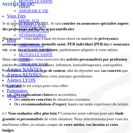
MUTUELLE SANTÉ
NOTRE BLOG
PERIN
ASSURANCE VIE
Vous Etes
MÉDICAUX
Je m’appelle Ronan DANIEL. Je suis
courtier
en assurances spécialisé auprès
PHARMACIENS
des professions médicales et
paramédicales
.
PARAMÉDICAUX
VÉTÉRINAIRES
Ma mission : vous aider à faire les bons choix en matière de
prévoyance
,
Blog
assurance emprunteur
,
mutuelle santé
,
PER individuel (PER-in)
et
assurance
PRÉVOYANCE
vie
, avec des solutions
sur mesure
, parfaitement adaptées à votre métier.
ASSURANCE PRÊT
MUTUELLE SANTÉ
Dans cette rubrique, vous trouverez des
articles personnalisés par profession
PERIN
ASSURANCE VIE
(médecins, chirurgiens-dentistes, infirmiers, kinésithérapeutes, ostéopathes,
Agence NANTES
vétérinaires, etc.) et par
type de contrat
, afin de répondre aux
cas concrets
que
Agence RENNES
vous pouvez rencontrer dans votre pratique quotidienne.
Agence LYON
Contact
Chaque article est conçu pour vous offrir :
Partenaires
Des
explications claires
et accessibles,
Menu
Menu
Des
analyses concrètes
de situations courantes,
Des
recommandations d’expert
, basées sur notre expérience du terrain.
👉
Vous souhaitez aller plus loin ?
Contactez notre cabinet pour une
étude
gratuite et personnalisée
de votre situation. Nous sélectionnons pour vous les
meilleures offres, en tenant compte de
votre métier, vos besoins et votre
budget
.