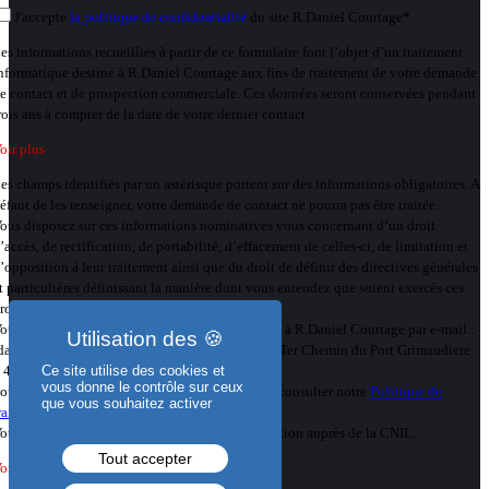
J'accepte
la politique de confidentialité
du site R.Daniel Courtage*
es informations recueillies à partir de ce formulaire font l’objet d’un traitement
nformatique destiné à R.Daniel Courtage aux fins de traitement de votre demande
e contact et de prospection commerciale. Ces données seront conservées pendant
rois ans à compter de la date de votre dernier contact.
oir plus
es champs identifiés par un astérisque portent sur des informations obligatoires. A
éfaut de les renseigner, votre demande de contact ne pourra pas être traitée.
ous disposez sur ces informations nominatives vous concernant d’un droit
’accès, de rectification, de portabilité, d’effacement de celles-ci, de limitation et
’opposition à leur traitement ainsi que du droit de définir des directives générales
t particulières définissant la manière dont vous entendez que soient exercés ces
roits après votre décès.
ous pouvez exercer vos droits en vous adressant à R.Daniel Courtage par e-mail :
daniel@rdanielcourtage.com ou par courrier : 4 Ter Chemin du Port Grimaudiere
 44240 LA CHAPELLE SUR ERDRE.
Ce site utilise des cookies et
vous donne le contrôle sur ceux
our plus d’informations sur vos droits, veuillez consulter notre
Politique de
que vous souhaitez activer
raitement des données personnelles
ous avez la possibilité d’introduire une réclamation auprès de la CNIL.
Tout accepter
oir moins