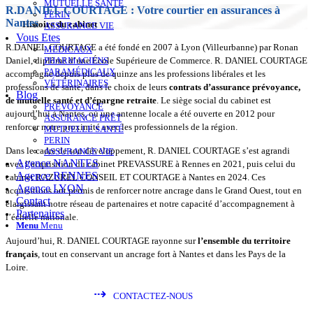
MUTUELLE SANTÉ
R.DANIEL COURTAGE : Votre courtier en assurances à
PERIN
Nantes
Histoire du cabinet
ASSURANCE VIE
Vous Etes
R.DANIEL COURTAGE a été fondé en 2007 à Lyon (Villeurbanne) par Ronan
MÉDICAUX
PHARMACIENS
Daniel, diplômé d’une École Supérieure de Commerce. R. DANIEL COURTAGE
PARAMÉDICAUX
accompagne depuis plus de quinze ans les professions libérales et les
VÉTÉRINAIRES
professions de santé, dans le choix de leurs
contrats d’assurance
prévoyance,
Blog
de mutuelle santé et d’épargne retraite
. Le siège social du cabinet est
PRÉVOYANCE
aujourd’hui à Nantes, où une antenne locale a été ouverte en 2012 pour
ASSURANCE PRÊT
renforcer notre proximité avec les professionnels de la région.
MUTUELLE SANTÉ
PERIN
Dans le cadre de son développement, R. DANIEL COURTAGE s’est agrandi
ASSURANCE VIE
Agence NANTES
avec l’acquisition du cabinet PREVASSURE à Rennes en 2021, puis celui du
Agence RENNES
cabinet RAZUREL CONSEIL ET COURTAGE à Nantes en 2024. Ces
Agence LYON
acquisitions ont permis de renforcer notre ancrage dans le Grand Ouest, tout en
Contact
élargissant notre réseau de partenaires et notre capacité d’accompagnement à
Partenaires
l’échelle nationale.
Menu
Menu
Aujourd’hui, R. DANIEL COURTAGE rayonne sur
l’ensemble du territoire
français
, tout en conservant un ancrage fort à Nantes et dans les Pays de la
Loire.
⇢
CONTACTEZ-NOUS