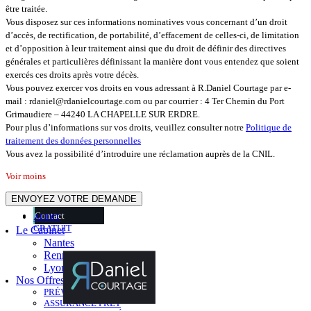
être traitée.
Vous disposez sur ces informations nominatives vous concernant d’un droit
d’accès, de rectification, de portabilité, d’effacement de celles-ci, de limitation
et d’opposition à leur traitement ainsi que du droit de définir des directives
générales et particulières définissant la manière dont vous entendez que soient
exercés ces droits après votre décès.
Vous pouvez exercer vos droits en vous adressant à R.Daniel Courtage par e-
mail : rdaniel@rdanielcourtage.com ou par courrier : 4 Ter Chemin du Port
Grimaudiere – 44240 LA CHAPELLE SUR ERDRE.
Pour plus d’informations sur vos droits, veuillez consulter notre
Politique de
traitement des données personnelles
Vous avez la possibilité d’introduire une réclamation auprès de la CNIL.
Voir moins
Please leave this field empty.
Contact
AUDIT
GRATUIT
Le Cabinet
Nantes
Rennes
Lyon
Nos Offres
PRÉVOYANCE
ASSURANCE PRÊT