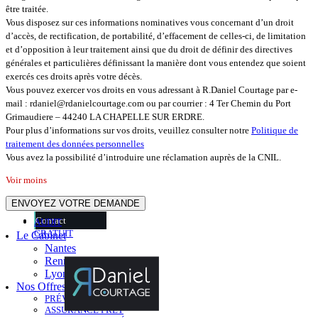
être traitée.
Vous disposez sur ces informations nominatives vous concernant d’un droit
d’accès, de rectification, de portabilité, d’effacement de celles-ci, de limitation
et d’opposition à leur traitement ainsi que du droit de définir des directives
générales et particulières définissant la manière dont vous entendez que soient
exercés ces droits après votre décès.
Vous pouvez exercer vos droits en vous adressant à R.Daniel Courtage par e-
mail : rdaniel@rdanielcourtage.com ou par courrier : 4 Ter Chemin du Port
Grimaudiere – 44240 LA CHAPELLE SUR ERDRE.
Pour plus d’informations sur vos droits, veuillez consulter notre
Politique de
traitement des données personnelles
Vous avez la possibilité d’introduire une réclamation auprès de la CNIL.
Voir moins
Veuillez laisser ce champ vide.
Contact
AUDIT
GRATUIT
Le Cabinet
Nantes
Rennes
Lyon
Nos Offres
PRÉVOYANCE
ASSURANCE PRÊT