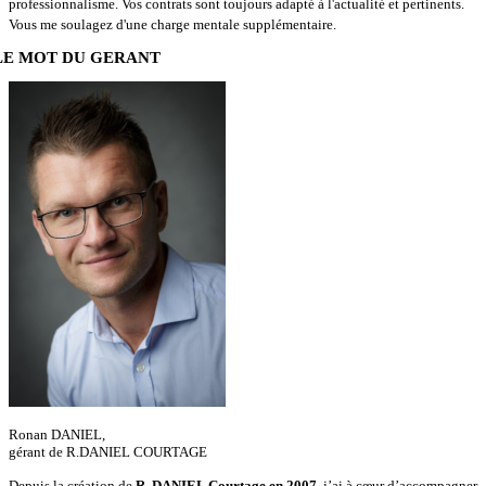
professionnalisme. Vos contrats sont toujours adapté à l'actualité et pertinents.
Vous me soulagez d'une charge mentale supplémentaire.
LE MOT DU GERANT
Ronan DANIEL,
gérant de R.DANIEL COURTAGE
Depuis la création de
R. DANIEL Courtage en 2007
, j’ai à cœur d’accompagner