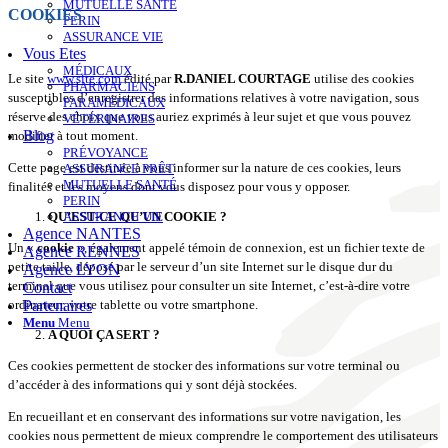
MUTUELLE SANTÉ
COOKIES
PERIN
ASSURANCE VIE
Vous Etes
MÉDICAUX
Le site
www.site.com
édité par
R.DANIEL COURTAGE
utilise des cookies
PHARMACIENS
susceptibles d’enregistrer des informations relatives à votre navigation, sous
PARAMÉDICAUX
réserve des choix que vous auriez exprimés à leur sujet et que vous pouvez
VÉTÉRINAIRES
Blog
modifier à tout moment.
PRÉVOYANCE
Cette page est destinée à vous informer sur la nature de ces cookies, leurs
ASSURANCE PRÊT
MUTUELLE SANTÉ
finalités et les moyens dont vous disposez pour vous y opposer.
PERIN
QU’EST-CE QU’UN COOKIE ?
ASSURANCE VIE
Agence NANTES
Un «
cookie
», également appelé témoin de connexion, est un fichier texte de
Agence RENNES
petite taille, déposé par le serveur d’un site Internet sur le disque dur du
Agence LYON
terminal que vous utilisez pour consulter un site Internet, c’est-à-dire votre
Contact
ordinateur, votre tablette ou votre smartphone.
Partenaires
Menu
Menu
A QUOI ÇA SERT ?
Ces cookies permettent de stocker des informations sur votre terminal ou
d’accéder à des informations qui y sont déjà stockées.
En recueillant et en conservant des informations sur votre navigation, les
cookies nous permettent de mieux comprendre le comportement des utilisateurs