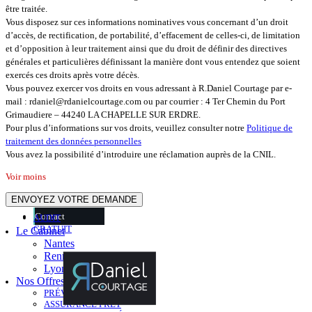
être traitée.
Vous disposez sur ces informations nominatives vous concernant d’un droit
d’accès, de rectification, de portabilité, d’effacement de celles-ci, de limitation
et d’opposition à leur traitement ainsi que du droit de définir des directives
générales et particulières définissant la manière dont vous entendez que soient
exercés ces droits après votre décès.
Vous pouvez exercer vos droits en vous adressant à R.Daniel Courtage par e-
mail : rdaniel@rdanielcourtage.com ou par courrier : 4 Ter Chemin du Port
Grimaudiere – 44240 LA CHAPELLE SUR ERDRE.
Pour plus d’informations sur vos droits, veuillez consulter notre
Politique de
traitement des données personnelles
Vous avez la possibilité d’introduire une réclamation auprès de la CNIL.
Voir moins
Veuillez laisser ce champ vide.
Contact
AUDIT
GRATUIT
Le Cabinet
Nantes
Rennes
Lyon
Nos Offres
PRÉVOYANCE
ASSURANCE PRÊT