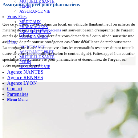
MUTUELLE SANTÉ
Assurance de prêt pour pharmaciens
PERIN
ASSURANCE VIE
Vous Etes
MÉDICAUX
Que ce soit pour investir dans un local, un véhicule flambant neuf ou acheter du
PHARMACIENS
matériel de pointe, les
pharmaciens
ont souvent besoin d’emprunter de l’argent
PARAMÉDICAUX
auprès de la banque. Cette dernière vous demandera à coup sûr de souscrire une
VÉTÉRINAIRES
Blog
assurance de prêt pour se protéger en cas d’une défaillance de remboursement.
PRÉVOYANCE
La compagnie d’assurance couvre alors les mensualités restantes durant toute la
ASSURANCE PRÊT
durée de votre indisponibilité (selon le contrat signé). Faites appel à un courtier
MUTUELLE SANTÉ
spécialisé en assurance vie pour pharmaciens et économisez de l’argent sur
PERIN
votre assurance de prêt !
ASSURANCE VIE
Agence NANTES
Agence RENNES
Agence LYON
Contact
Partenaires
Menu
Menu